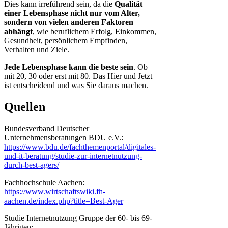
Dies kann irreführend sein, da die
Qualität
einer Lebensphase nicht nur vom Alter,
sondern von vielen anderen Faktoren
abhängt
, wie beruflichem Erfolg, Einkommen,
Gesundheit, persönlichem Empfinden,
Verhalten und Ziele.
Jede Lebensphase kann die beste sein
. Ob
mit 20, 30 oder erst mit 80. Das Hier und Jetzt
ist entscheidend und was Sie daraus machen.
Quellen
Bundesverband Deutscher
Unternehmensberatungen BDU e.V.:
https://www.bdu.de/fachthemenportal/digitales-
und-it-beratung/studie-zur-internetnutzung-
durch-best-agers/
Fachhochschule Aachen:
https://www.wirtschaftswiki.fh-
aachen.de/index.php?title=Best-Ager
Studie Internetnutzung Gruppe der 60- bis 69-
Jährigen: