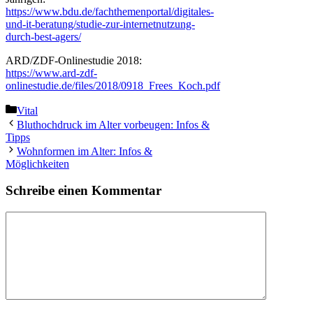
https://www.bdu.de/fachthemenportal/digitales-
und-it-beratung/studie-zur-internetnutzung-
durch-best-agers/
ARD/ZDF-Onlinestudie 2018:
https://www.ard-zdf-
onlinestudie.de/files/2018/0918_Frees_Koch.pdf
Kategorien
Vital
Bluthochdruck im Alter vorbeugen: Infos &
Tipps
Wohnformen im Alter: Infos &
Möglichkeiten
Schreibe einen Kommentar
Kommentar