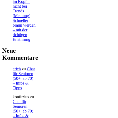
im Kopf –
nicht bei
Trends
(Meinung)
Schneller
braun werden
– mit der
richtigen
Ernährung
Neue
Kommentare
erich
zu
Chat
für Senioren
(50+, ab 70)
– Infos &
Tipps
konfuzius
zu
Chat für
Senioren
(50+, ab 70)
– Infos &