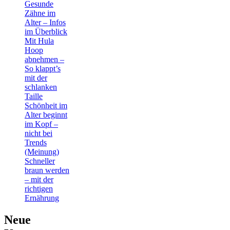
Gesunde
Zähne im
Alter – Infos
im Überblick
Mit Hula
Hoop
abnehmen –
So klappt’s
mit der
schlanken
Taille
Schönheit im
Alter beginnt
im Kopf –
nicht bei
Trends
(Meinung)
Schneller
braun werden
– mit der
richtigen
Ernährung
Neue