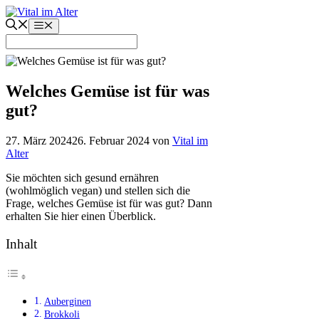
Zum
Inhalt
Menü
springen
Welches Gemüse ist für was
gut?
27. März 2024
26. Februar 2024
von
Vital im
Alter
Sie möchten sich gesund ernähren
(wohlmöglich vegan) und stellen sich die
Frage, welches Gemüse ist für was gut? Dann
erhalten Sie hier einen Überblick.
Inhalt
Auberginen
Brokkoli