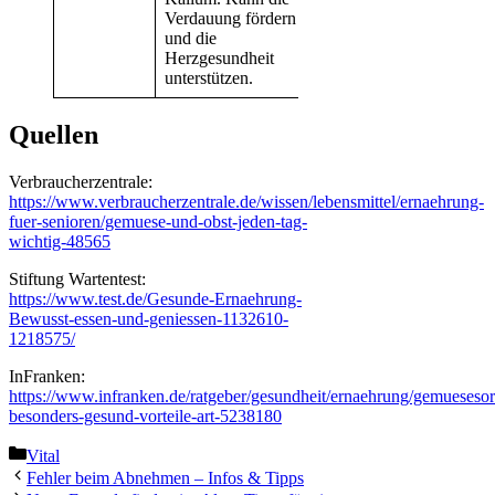
Verdauung fördern
und die
Herzgesundheit
unterstützen.
Quellen
Verbraucherzentrale:
https://www.verbraucherzentrale.de/wissen/lebensmittel/ernaehrung-
fuer-senioren/gemuese-und-obst-jeden-tag-
wichtig-48565
Stiftung Wartentest:
https://www.test.de/Gesunde-Ernaehrung-
Bewusst-essen-und-geniessen-1132610-
1218575/
InFranken:
https://www.infranken.de/ratgeber/gesundheit/ernaehrung/gemuesesor
besonders-gesund-vorteile-art-5238180
Kategorien
Vital
Fehler beim Abnehmen – Infos & Tipps