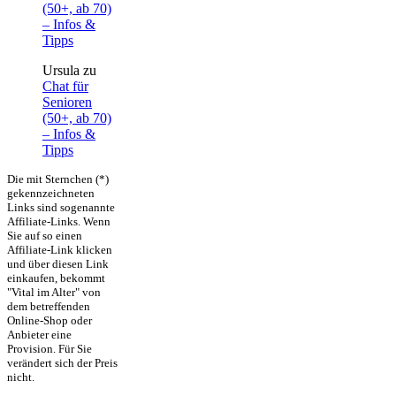
(50+, ab 70)
– Infos &
Tipps
Ursula
zu
Chat für
Senioren
(50+, ab 70)
– Infos &
Tipps
Die mit Sternchen (*)
gekennzeichneten
Links sind sogenannte
Affiliate-Links. Wenn
Sie auf so einen
Affiliate-Link klicken
und über diesen Link
einkaufen, bekommt
"Vital im Alter" von
dem betreffenden
Online-Shop oder
Anbieter eine
Provision. Für Sie
verändert sich der Preis
nicht.